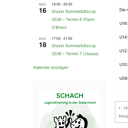
16:30
-
20:30
AUG.
16
Die 
Grazer Sommerblitzcup
2026 – Termin 6 (Flann
U16:
O’Brien)
U14:
17:00
-
21:00
AUG.
18
Grazer Sommerblitzcup
U12:
2026 – Termin 7 (Jössas)
U10:
Kalender anzeigen
U08:
Be
14
Neuj