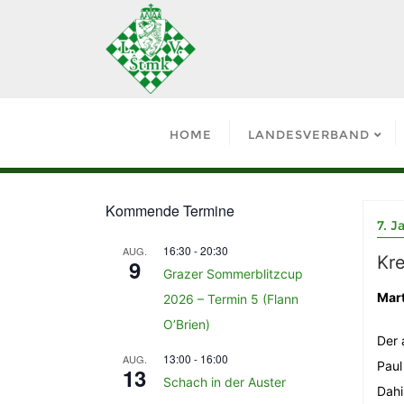
HOME
LANDESVERBAND
Kommende Termine
7. J
16:30
-
20:30
AUG.
Kr
9
Grazer Sommerblitzcup
Mart
2026 – Termin 5 (Flann
O’Brien)
Der 
13:00
-
16:00
AUG.
Paul
13
Schach in der Auster
Dahi