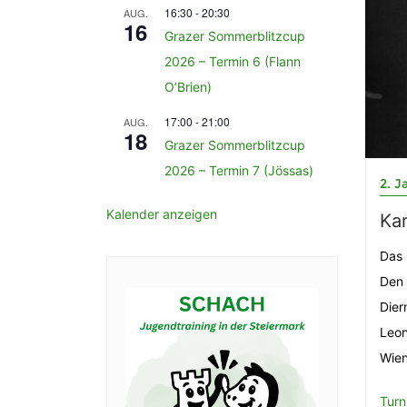
16:30
-
20:30
AUG.
16
Grazer Sommerblitzcup
2026 – Termin 6 (Flann
O’Brien)
17:00
-
21:00
AUG.
18
Grazer Sommerblitzcup
2026 – Termin 7 (Jössas)
2. J
Kalender anzeigen
Kan
Das 
Den 
Dier
Leon
Wie
Turn