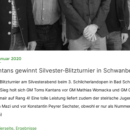
anuar 2020
tans gewinnt Silvester-Blitzturnier in Schwanb
Blitzturnier am Silvesterabend beim 3. Schilcherlandopen in Bad Sc
Sieg holt sich GM Toms Kantans vor GM Mathias Womacka und GM G
mair auf Rang 4! Eine tolle Leistung liefert zudem der steirische Jugen
 Mazi und vor Konstantin Peyrer Sechster, obwohl er nur als Nummer
n)
ierseite
,
Ergebnisse