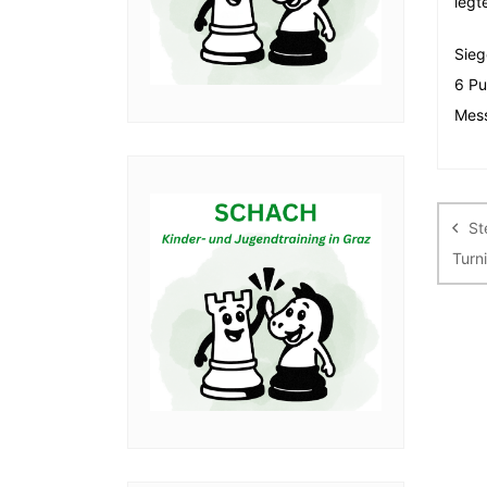
legt
Sieg
6 Pu
Mess
Be
St
Turn