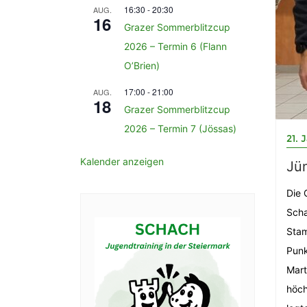
16:30
-
20:30
AUG.
16
Grazer Sommerblitzcup
2026 – Termin 6 (Flann
O’Brien)
17:00
-
21:00
AUG.
18
Grazer Sommerblitzcup
2026 – Termin 7 (Jössas)
21. 
Kalender anzeigen
Jü
Die 
Scha
Stam
Punk
Mart
höch