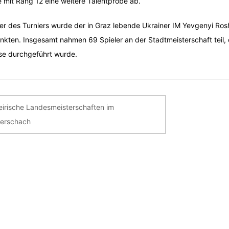
e mit Rang 12 eine weitere Talentprobe ab.
er des Turniers wurde der in Graz lebende Ukrainer IM Yevgenyi Ros
nkten. Insgesamt nahmen 69 Spieler an der Stadtmeisterschaft teil, d
e durchgeführt wurde.
itragsnavigation
eirische Landesmeisterschaften im
ierschach