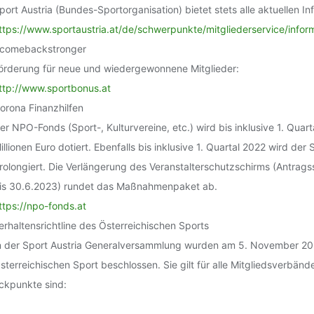
port Austria (Bundes-Sportorganisation) bietet stets alle aktuellen In
ttps://www.sportaustria.at/de/schwerpunkte/mitgliederservice/info
comebackstronger
örderung für neue und wiedergewonnene Mitglieder:
ttp://www.sportbonus.at
orona Finanzhilfen
er NPO-Fonds (Sport-, Kulturvereine, etc.) wird bis inklusive 1. Quar
illionen Euro dotiert. Ebenfalls bis inklusive 1. Quartal 2022 wird der
rolongiert. Die Verlängerung des Veranstalterschutzschirms (Antragss
is 30.6.2023) rundet das Maßnahmenpaket ab.
ttps://npo-fonds.at
erhaltensrichtline des Österreichischen Sports
n der Sport Austria Generalversammlung wurden am 5. November 2021
sterreichischen Sport beschlossen. Sie gilt für alle Mitgliedsverbä
ckpunkte sind: