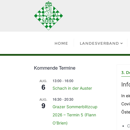
HOME
LANDESVERBAND
Kommende Termine
3. 
13:00
-
16:00
AUG.
Inf
6
Schach in der Auster
In e
16:30
-
20:30
AUG.
9
Covi
Grazer Sommerblitzcup
Öste
2026 – Termin 5 (Flann
O’Brien)
C