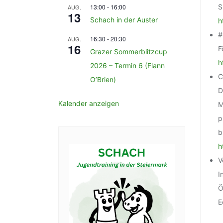
13:00
-
16:00
S
AUG.
13
Schach in der Auster
h
#
16:30
-
20:30
AUG.
16
F
Grazer Sommerblitzcup
h
2026 – Termin 6 (Flann
C
O’Brien)
D
Kalender anzeigen
M
p
b
h
V
I
Ö
E