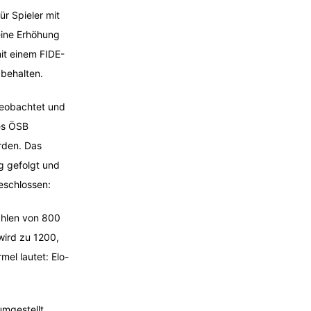
r Spieler mit
eine Erhöhung
it einem FIDE-
behalten.
beobachtet und
es ÖSB
rden. Das
g gefolgt und
eschlossen:
ahlen von 800
wird zu 1200,
mel lautet: Elo-
mgestellt.