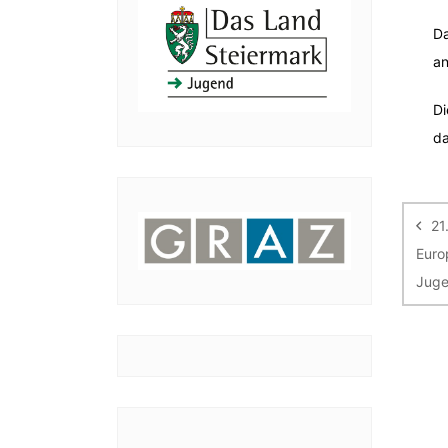
Da
an
Di
da
Be
21
Euro
Jug