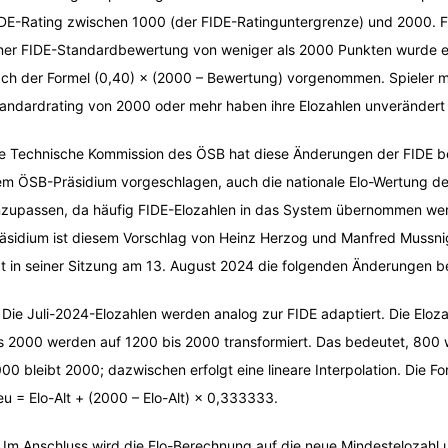
DE-Rating zwischen 1000 (der FIDE-Ratinguntergrenze) und 2000. Fü
ner FIDE-Standardbewertung von weniger als 2000 Punkten wurde 
ch der Formel (0,40) × (2000 – Bewertung) vorgenommen. Spieler m
andardrating von 2000 oder mehr haben ihre Elozahlen unverändert 
e Technische Kommission des ÖSB hat diese Änderungen der FIDE 
m ÖSB-Präsidium vorgeschlagen, auch die nationale Elo-Wertung d
zupassen, da häufig FIDE-Elozahlen in das System übernommen we
äsidium ist diesem Vorschlag von Heinz Herzog und Manfred Mussni
t in seiner Sitzung am 13. August 2024 die folgenden Änderungen b
 Die Juli-2024-Elozahlen werden analog zur FIDE adaptiert. Die Eloz
s 2000 werden auf 1200 bis 2000 transformiert. Das bedeutet, 800 
00 bleibt 2000; dazwischen erfolgt eine lineare Interpolation. Die For
u = Elo-Alt + (2000 – Elo-Alt) × 0,333333.
 Im Anschluss wird die Elo-Berechnung auf die neue Mindestelozahl u