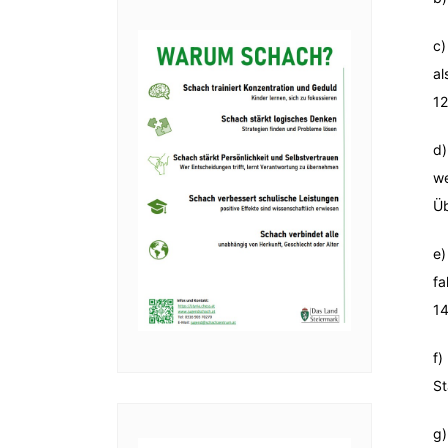
c)
al
12
d)
we
Üb
e)
fa
14
f)
St
g)