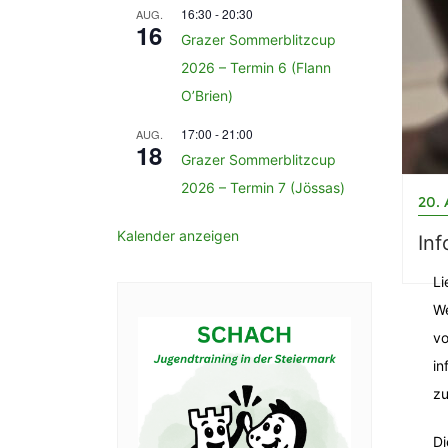
16:30
-
20:30
AUG.
16
Grazer Sommerblitzcup
2026 – Termin 6 (Flann
O’Brien)
17:00
-
21:00
AUG.
18
Grazer Sommerblitzcup
2026 – Termin 7 (Jössas)
20.
Kalender anzeigen
Inf
Li
We
vo
in
zu
Di