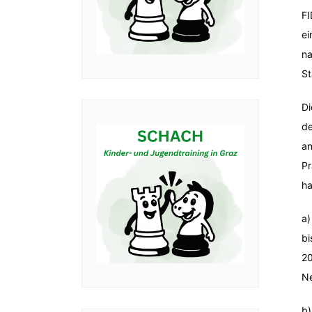
FI
ei
na
St
Di
de
an
Pr
ha
a)
bi
20
Ne
b)