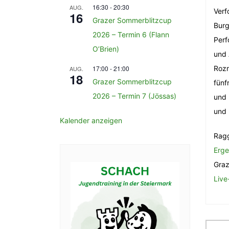
16:30
-
20:30
AUG.
Verf
16
Grazer Sommerblitzcup
Burg
2026 – Termin 6 (Flann
Perf
O’Brien)
und 
17:00
-
21:00
Rozm
AUG.
18
Grazer Sommerblitzcup
fünf
2026 – Termin 7 (Jössas)
und 
und 
Kalender anzeigen
Ragg
Erge
Gra
Live
Be