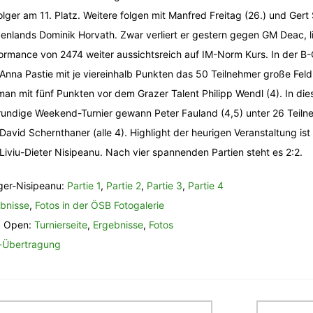
olger am 11. Platz. Weitere folgen mit Manfred Freitag (26.) und Gert
enlands Dominik Horvath. Zwar verliert er gestern gegen GM Deac, li
ormance von 2474 weiter aussichtsreich auf IM-Norm Kurs. In der B
Anna Pastie mit je viereinhalb Punkten das 50 Teilnehmer große Fel
an mit fünf Punkten vor dem Grazer Talent Philipp Wendl (4). In die
rundige Weekend-Turnier gewann Peter Fauland (4,5) unter 26 Teiln
David Schernthaner (alle 4). Highlight der heurigen Veranstaltung i
Liviu-Dieter Nisipeanu. Nach vier spannenden Partien steht es 2:2.
er-Nisipeanu:
Partie 1
,
Partie 2
,
Partie 3
,
P
artie 4
bnisse
,
Fotos in der ÖSB Fotogalerie
z Open:
Turnierseite
,
Ergebnisse
,
Fotos
-Übertragung
itragsnavigation