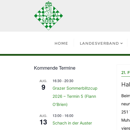
HOME
LANDESVERBAND
Kommende Termine
21. 
16:30
-
20:30
AUG.
Ha
9
Grazer Sommerblitzcup
Beim
2026 – Termin 5 (Flann
neun
O’Brien)
251 
13:00
-
16:00
AUG.
13
Muha
Schach in der Auster
vier