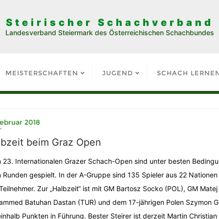
Steirischer Schachverband
Landesverband Steiermark des Österreichischen Schachbundes
MEISTERSCHAFTEN
JUGEND
SCHACH LERNE
Februar 2018
lbzeit beim Graz Open
 23. Internationalen Grazer Schach-Open sind unter besten Beding
 Runden gespielt. In der A-Gruppe sind 135 Spieler aus 22 Nationen
Teilnehmer. Zur „Halbzeit“ ist mit GM Bartosz Socko (POL), GM Mat
mmed Batuhan Dastan (TUR) und dem 17-jährigen Polen Szymon Gum
einhalb Punkten in Führung. Bester Steirer ist derzeit Martin Christia