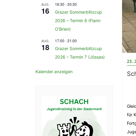
16:30
-
20:30
AUG.
16
Grazer Sommerblitzcup
2026 – Termin 6 (Flann
O’Brien)
17:00
-
21:00
AUG.
18
Grazer Sommerblitzcup
2026 – Termin 7 (Jössas)
23. 
Kalender anzeigen
Sc
Glei
für 
Fort
Juge