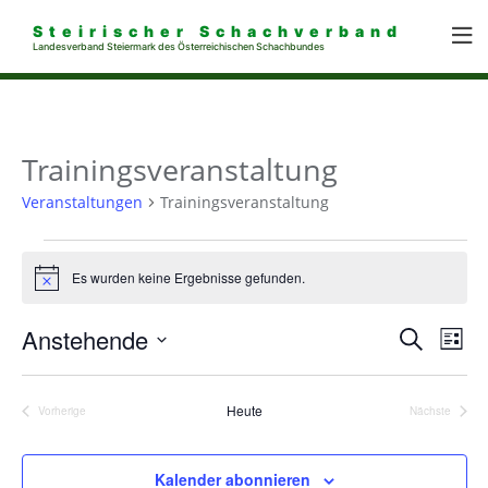
Steirischer Schachverband
Landesverband Steiermark des Österreichischen Schachbundes
Trainingsveranstaltung
Veranstaltungen
Trainingsveranstaltung
Veranstaltungen
Es wurden keine Ergebnisse gefunden.
Hinweis
Veransta
Anstehende
Ver
Suche
Liste
Suche
Ans
Datum
und
Ansichten
Nav
wählen.
Heute
Vorherige
Nächste
Navigati
Veranstaltungen
Veranstalt
Kalender abonnieren