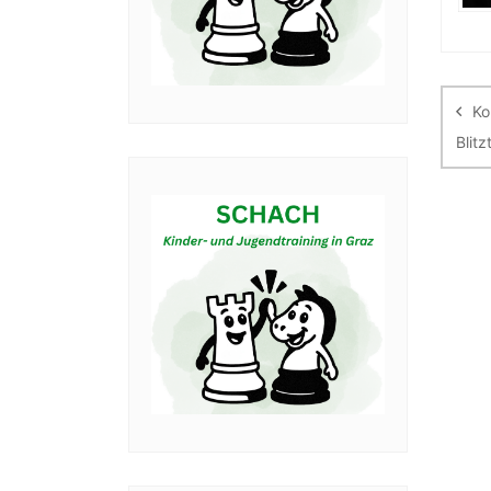
Be
Ko
Blitz