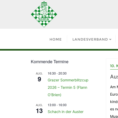
HOME
LANDESVERBAND
Kommende Termine
10. 
16:30
-
20:30
AUG.
Au
9
Grazer Sommerblitzcup
Am M
2026 – Termin 5 (Flann
Euro
O’Brien)
kind
13:00
-
16:00
AUG.
13
es n
Schach in der Auster
Muse