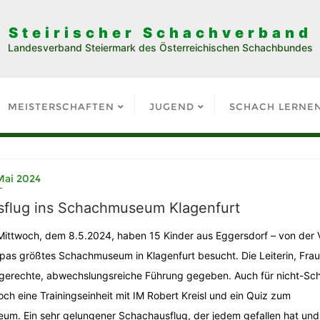
Steirischer Schachverband
Landesverband Steiermark des Österreichischen Schachbundes
MEISTERSCHAFTEN
JUGEND
SCHACH LERNE
Mai 2024
sflug ins Schachmuseum Klagenfurt
ittwoch, dem 8.5.2024, haben 15 Kinder aus Eggersdorf – von der V
pas größtes Schachmuseum in Klagenfurt besucht. Die Leiterin, Frau
gerechte, abwechslungsreiche Führung gegeben. Auch für nicht-Sch
och eine Trainingseinheit mit IM Robert Kreisl und ein Quiz zum
um. Ein sehr gelungener Schachausflug, der jedem gefallen hat und 