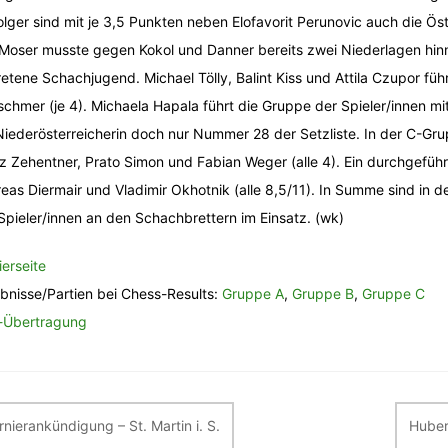
olger sind mit je 3,5 Punkten neben Elofavorit Perunovic auch die Öst
Moser musste gegen Kokol und Danner bereits zwei Niederlagen hinn
retene Schachjugend. Michael Tölly, Balint Kiss und Attila Czupor fü
schmer (je 4). Michaela Hapala führt die Gruppe der Spieler/innen mit
Niederösterreicherin doch nur Nummer 28 der Setzliste. In der C-Grup
z Zehentner, Prato Simon und Fabian Weger (alle 4). Ein durchgeführ
eas Diermair und Vladimir Okhotnik (alle 8,5/11). In Summe sind in
Spieler/innen an den Schachbrettern im Einsatz. (wk)
ierseite
bnisse/Partien bei Chess-Results:
Gruppe A
,
Gruppe B
,
Gruppe C
-Übertragung
itragsnavigation
rnierankündigung – St. Martin i. S.
Huber