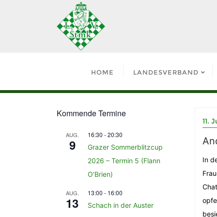
HOME
LANDESVERBAND
Kommende Termine
11. J
16:30
-
20:30
AUG.
And
9
Grazer Sommerblitzcup
In d
2026 – Termin 5 (Flann
Frau
O’Brien)
Chat
13:00
-
16:00
AUG.
13
opfe
Schach in der Auster
besi