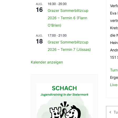
16:30
-
20:30
AUG.
Verf
16
Grazer Sommerblitzcup
Eva 
2026 – Termin 6 (Flann
vert
O’Brien)
Kret
17:00
-
21:00
die 
AUG.
18
Grazer Sommerblitzcup
Hein
2026 – Termin 7 (Jössas)
Andr
151 
Kalender anzeigen
Turn
Erge
Live
Be
Tu