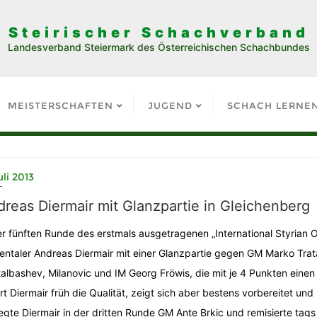
Steirischer Schachverband
Landesverband Steiermark des Österreichischen Schachbundes
MEISTERSCHAFTEN
JUGEND
SCHACH LERNE
uli 2013
reas Diermair mit Glanzpartie in Gleichenberg
er fünften Runde des erstmals ausgetragenen „International Styrian
entaler Andreas Diermair mit einer Glanzpartie gegen GM Marko Trat
albashev, Milanovic und IM Georg Fröwis, die mit je 4 Punkten einen
rt Diermair früh die Qualität, zeigt sich aber bestens vorbereitet u
egte Diermair in der dritten Runde GM Ante Brkic und remisierte tag