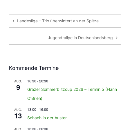
Beitragsnavigation
Landesliga – Trio überwintert an der Spitze
Jugendrallye in Deutschlandsberg
Kommende Termine
16:30
-
20:30
AUG.
9
Grazer Sommerblitzcup 2026 – Termin 5 (Flann
O’Brien)
13:00
-
16:00
AUG.
13
Schach in der Auster
16:30
-
20:30
AUG.