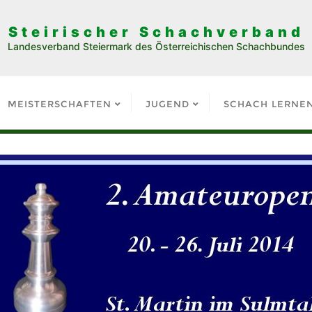
Steirischer Schachverband
Landesverband Steiermark des Österreichischen Schachbundes
MEISTERSCHAFTEN
JUGEND
SCHACH LERNE