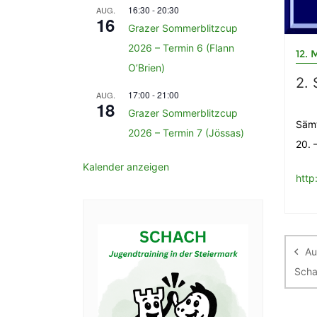
16:30
-
20:30
AUG.
16
Grazer Sommerblitzcup
2026 – Termin 6 (Flann
12. 
O’Brien)
2. 
17:00
-
21:00
AUG.
18
Grazer Sommerblitzcup
Sämt
2026 – Termin 7 (Jössas)
20. 
Kalender anzeigen
http
Be
Au
Scha