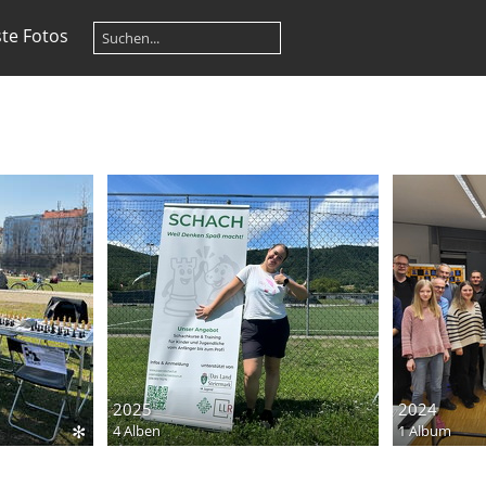
te Fotos
2025
2024
✻
4 Alben
1 Album